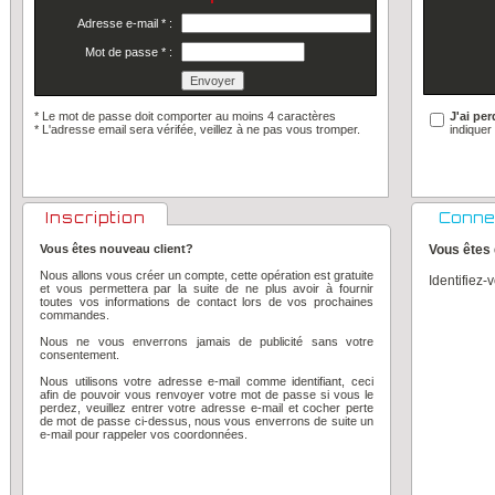
Adresse e-mail
*
:
Mot de passe
*
:
* Le mot de passe doit comporter au moins 4 caractères
J'ai pe
*
L'adresse email sera vérifée, veillez à ne pas vous tromper.
indiquer
Inscription
Conne
Vous êtes nouveau client?
Vous êtes 
Nous allons vous créer un compte, cette opération est gratuite
Identifiez-
et vous permettera par la suite de ne plus avoir à fournir
toutes vos informations de contact lors de vos prochaines
commandes.
Nous ne vous enverrons jamais de publicité sans votre
consentement.
Nous utilisons votre adresse e-mail comme identifiant, ceci
afin de pouvoir vous renvoyer votre mot de passe si vous le
perdez, veuillez entrer votre adresse e-mail et cocher perte
de mot de passe ci-dessus, nous vous enverrons de suite un
e-mail pour rappeler vos coordonnées.