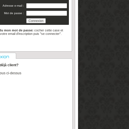
Adresse e-mail :
Mot de passe :
rdu mon mot de passe:
cocher cette case et
 votre email d'inscription puis "se connecter".
xion
déjà client?
vous ci-dessus