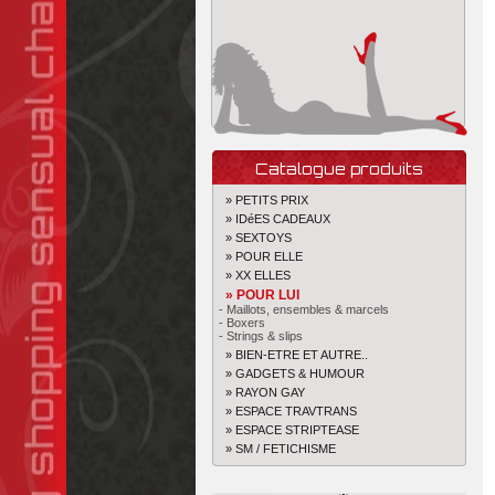
Catalogue produits
» PETITS PRIX
» IDéES CADEAUX
» SEXTOYS
» POUR ELLE
» XX ELLES
» POUR LUI
- Maillots, ensembles & marcels
- Boxers
- Strings & slips
» BIEN-ETRE ET AUTRE..
» GADGETS & HUMOUR
» RAYON GAY
» ESPACE TRAVTRANS
» ESPACE STRIPTEASE
» SM / FETICHISME