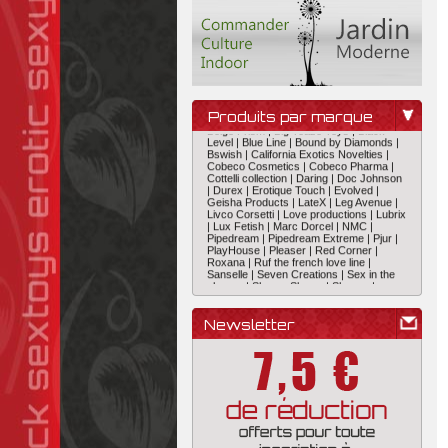
B-P |
Baci Black |
Baci Eye |
Baci White |
Belgo Prism |
Big Teaze Toys |
Black
Produits par marque
Level |
Blue Line |
Bound by Diamonds |
Bswish |
California Exotics Novelties |
Cobeco Cosmetics |
Cobeco Pharma |
Cottelli collection |
Daring |
Doc Johnson
|
Durex |
Erotique Touch |
Evolved |
Geisha Products |
LateX |
Leg Avenue |
Livco Corsetti |
Love productions |
Lubrix
|
Lux Fetish |
Marc Dorcel |
NMC |
Pipedream |
Pipedream Extreme |
Pjur |
PlayHouse |
Pleaser |
Red Corner |
Roxana |
Ruf the french love line |
Sanselle |
Seven Creations |
Sex in the
shower |
Sharon Sloane |
Shunga |
Stimul8 Pharma |
Svenjoyment
Underwear |
Swan |
Swede |
Tenga |
Toy
Joy |
Toyz4lovers |
Vibrastring |
We vibe
|
Wet For Her |
World Wigs |
Yomi |
Newsletter