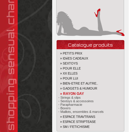
Catalogue produits
» PETITS PRIX
» IDéES CADEAUX
» SEXTOYS
» POUR ELLE
» XX ELLES
» POUR LUI
» BIEN-ETRE ET AUTRE..
» GADGETS & HUMOUR
» RAYON GAY
- Strings & slips
- Sextoys & accessoires
- Parapharmacie
- Boxers
- Maillots, ensembles & marcels
» ESPACE TRAVTRANS
» ESPACE STRIPTEASE
» SM / FETICHISME