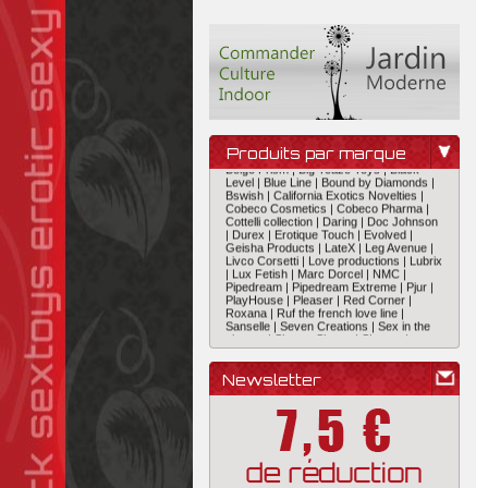
B-P |
Baci Black |
Baci Eye |
Baci White |
Belgo Prism |
Big Teaze Toys |
Black
Produits par marque
Level |
Blue Line |
Bound by Diamonds |
Bswish |
California Exotics Novelties |
Cobeco Cosmetics |
Cobeco Pharma |
Cottelli collection |
Daring |
Doc Johnson
|
Durex |
Erotique Touch |
Evolved |
Geisha Products |
LateX |
Leg Avenue |
Livco Corsetti |
Love productions |
Lubrix
|
Lux Fetish |
Marc Dorcel |
NMC |
Pipedream |
Pipedream Extreme |
Pjur |
PlayHouse |
Pleaser |
Red Corner |
Roxana |
Ruf the french love line |
Sanselle |
Seven Creations |
Sex in the
shower |
Sharon Sloane |
Shunga |
Stimul8 Pharma |
Svenjoyment
Underwear |
Swan |
Swede |
Tenga |
Toy
Joy |
Toyz4lovers |
Vibrastring |
We vibe
|
Wet For Her |
World Wigs |
Yomi |
Newsletter