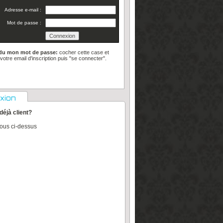
Adresse e-mail :
Mot de passe :
rdu mon mot de passe:
cocher cette case et
 votre email d'inscription puis "se connecter".
xion
déjà client?
vous ci-dessus