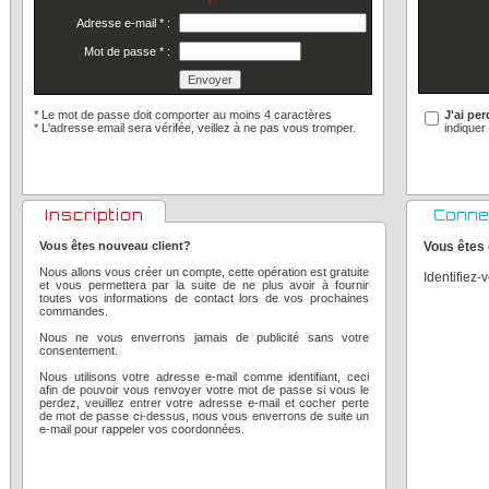
Adresse e-mail
*
:
Mot de passe
*
:
* Le mot de passe doit comporter au moins 4 caractères
J'ai pe
*
L'adresse email sera vérifée, veillez à ne pas vous tromper.
indiquer
Inscription
Conne
Vous êtes nouveau client?
Vous êtes 
Nous allons vous créer un compte, cette opération est gratuite
Identifiez-
et vous permettera par la suite de ne plus avoir à fournir
toutes vos informations de contact lors de vos prochaines
commandes.
Nous ne vous enverrons jamais de publicité sans votre
consentement.
Nous utilisons votre adresse e-mail comme identifiant, ceci
afin de pouvoir vous renvoyer votre mot de passe si vous le
perdez, veuillez entrer votre adresse e-mail et cocher perte
de mot de passe ci-dessus, nous vous enverrons de suite un
e-mail pour rappeler vos coordonnées.