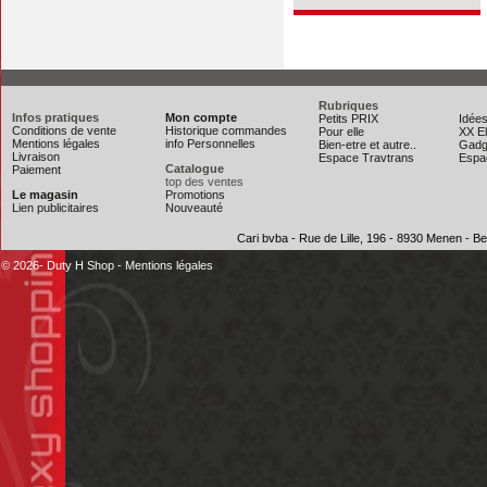
Rubriques
Infos pratiques
Mon compte
Petits PRIX
Idée
Conditions de vente
Historique commandes
Pour elle
XX El
Mentions légales
info Personnelles
Bien-etre et autre..
Gadg
Livraison
Espace Travtrans
Espac
Catalogue
Paiement
top des ventes
Le magasin
Promotions
Lien publicitaires
Nouveauté
Cari bvba - Rue de Lille, 196 - 8930 Menen - 
© 2026- Duty H Shop
-
Mentions légales