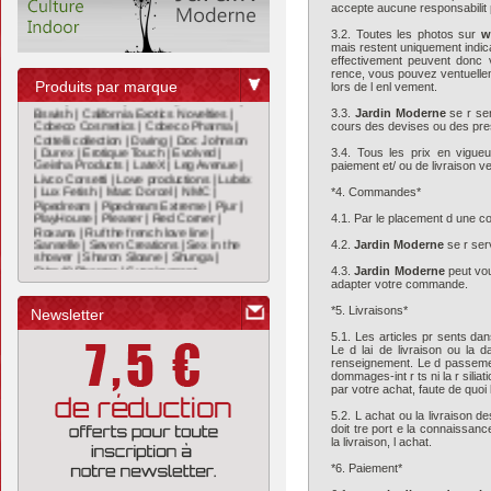
accepte aucune responsabilit 
B-P |
Baci Black |
Baci Eye |
Baci White |
3.2. Toutes les photos sur
w
Belgo Prism |
Big Teaze Toys |
Black
mais restent uniquement indica
Level |
Blue Line |
Bound by Diamonds |
effectivement peuvent donc v
Bswish |
California Exotics Novelties |
rence, vous pouvez ventuelle
Cobeco Cosmetics |
Cobeco Pharma |
Produits par marque
lors de l enl vement.
Cottelli collection |
Daring |
Doc Johnson
|
Durex |
Erotique Touch |
Evolved |
3.3.
Jardin Moderne
se r ser
Geisha Products |
LateX |
Leg Avenue |
cours des devises ou des pres
Livco Corsetti |
Love productions |
Lubrix
|
Lux Fetish |
Marc Dorcel |
NMC |
3.4. Tous les prix en vigue
Pipedream |
Pipedream Extreme |
Pjur |
paiement et/ ou de livraison v
PlayHouse |
Pleaser |
Red Corner |
Roxana |
Ruf the french love line |
*4. Commandes*
Sanselle |
Seven Creations |
Sex in the
shower |
Sharon Sloane |
Shunga |
4.1. Par le placement d une c
Stimul8 Pharma |
Svenjoyment
Underwear |
Swan |
Swede |
Tenga |
Toy
4.2.
Jardin Moderne
se r ser
Joy |
Toyz4lovers |
Vibrastring |
We vibe
|
Wet For Her |
World Wigs |
Yomi |
4.3.
Jardin Moderne
peut vo
adapter votre commande.
*5. Livraisons*
Newsletter
5.1. Les articles pr sents dan
Le d lai de livraison ou la 
renseignement. Le d passemen
dommages-int r ts ni la r silia
par votre achat, faute de quoi 
5.2. L achat ou la livraison 
doit tre port e la connaissan
la livraison, l achat.
*6. Paiement*