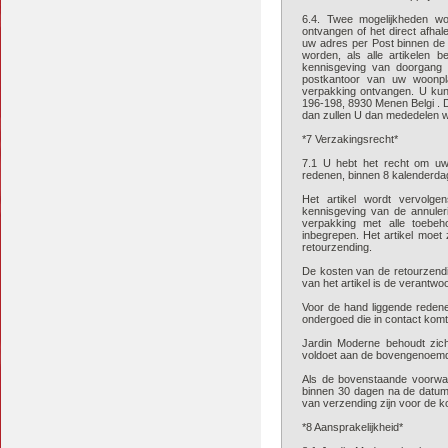
6.4. Twee mogelijkheden w
ontvangen of het direct afhal
uw adres per Post binnen de
worden, als alle artikelen b
kennisgeving van doorgang
postkantoor van uw woonpla
verpakking ontvangen. U kunt
196-198, 8930 Menen Belgi . Di
dan zullen U dan mededelen w
*7 Verzakingsrecht*
7.1 U hebt het recht om u
redenen, binnen 8 kalenderdag
Het artikel wordt vervolg
kennisgeving van de annulerin
verpakking met alle toebehor
inbegrepen. Het artikel moet
retourzending.
De kosten van de retourzendin
van het artikel is de verantwo
Voor de hand liggende redenen
ondergoed die in contact komt
Jardin Moderne behoudt zich
voldoet aan de bovengenoem
Als de bovenstaande voorwaa
binnen 30 dagen na de datum 
van verzending zijn voor de k
*8 Aansprakelijkheid*