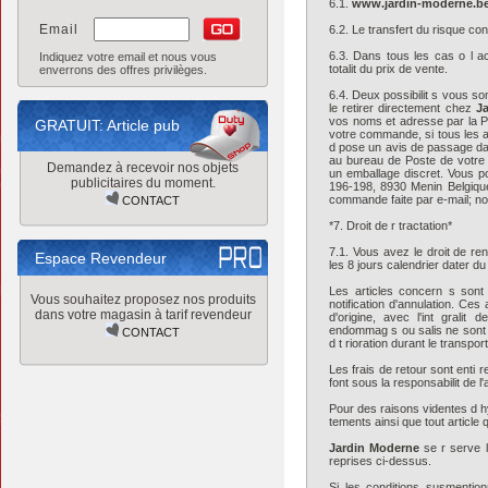
6.1.
www.jardin-moderne.b
Email
6.2. Le transfert du risque con
6.3. Dans tous les cas o l ac
Indiquez votre email et nous vous
totalit du prix de vente.
enverrons des offres privilèges.
6.4. Deux possibilit s vous so
le retirer directement chez
J
vos noms et adresse par la P
GRATUIT: Article pub
votre commande, si tous les a
d pose un avis de passage dans
au bureau de Poste de votre 
Demandez à recevoir nos objets
un emballage discret. Vous po
publicitaires du moment.
196-198, 8930 Menin Belgique
commande faite par e-mail; nou
CONTACT
*7. Droit de r tractation*
7.1. Vous avez le droit de re
Espace Revendeur
les 8 jours calendrier dater du
Les articles concern s sont
Vous souhaitez proposez nos produits
notification d'annulation. Ces
dans votre magasin à tarif revendeur
d'origine, avec l'int gralit
endommag s ou salis ne sont p
CONTACT
d t rioration durant le transpor
Les frais de retour sont enti r
font sous la responsabilit de l'
Pour des raisons videntes d hy
tements ainsi que tout article 
Jardin Moderne
se r serve l
reprises ci-dessus.
Si les conditions susmentio