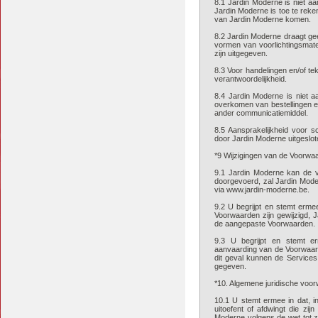
8.1 Jardin Moderne is niet aa
Jardin Moderne is toe te reke
van Jardin Moderne komen.
8.2 Jardin Moderne draagt gee
vormen van voorlichtingsmate
zijn uitgegeven.
8.3 Voor handelingen en/of t
verantwoordelijkheid.
8.4 Jardin Moderne is niet aa
overkomen van bestellingen en
ander communicatiemiddel.
8.5 Aansprakelijkheid voor s
door Jardin Moderne uitgeslot
*9 Wijzigingen van de Voorwa
9.1 Jardin Moderne kan de voo
doorgevoerd, zal Jardin Mode
via www.jardin-moderne.be.
9.2 U begrijpt en stemt erme
Voorwaarden zijn gewijzigd, 
de aangepaste Voorwaarden.
9.3 U begrijpt en stemt e
aanvaarding van de Voorwaard
dit geval kunnen de Services 
gegeven.
*10. Algemene juridische voo
10.1 U stemt ermee in dat, i
uitoefent of afdwingt die zi
Moderne volgens de wet tot zij