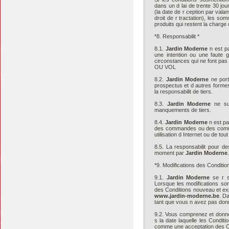
dans un d lai de trente 30 jo
(la date de r ception par valan
droit de r tractation), les so
produits qui restent la charge 
*8. Responsabilit *
8.1.
Jardin Moderne
n est p
une intention ou une faute
circonstances qui ne font pas
OU VOL
8.2.
Jardin Moderne
ne port
prospectus et d autres formes
la responsabilit de tiers.
8.3.
Jardin Moderne
ne sup
manquements de tiers.
8.4.
Jardin Moderne
n est pa
des commandes ou des commun
utilisation d Internet ou de t
8.5. La responsabilit pour d
moment par
Jardin Moderne
.
*9. Modifications des Conditio
9.1.
Jardin Moderne
se r s
Lorsque les modifications so
des Conditions nouveau et exp
www.jardin-moderne.be
. D
tant que vous n avez pas donn
9.2. Vous comprenez et donnez
s la date laquelle les Conditi
comme une acceptation des Co