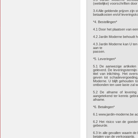
(wettelijke) voorschriften door
3.4 Alle geldende prijzen zijn 
betaalkosten en/of leveringsk
*4. Bestellingen*
4.1 Door het plaatsen van een 
4.2 Jardin Moderne behoudt h
4.3 Jardin Moderne kan U ten a
aan te
passen.
*5. Leveringen*
5.1 De aanwezige artikelen
geleverd. De leveringstermij
titel van inlichting. Het ove
geven tot schadevergoeding
Moderne. U blijft gehouden t
ontbonden ten uwe laste zal
5.2 De afname of levering 
aangetekend ter kennis gebra
afname.
*6. Betalingen*
6.1 www.jardin-moderne.be acc
6.2 Het risico van de goede
gebeurde.
6.3 In alle gevallen waarin d
betalen van de verkoopprijs.