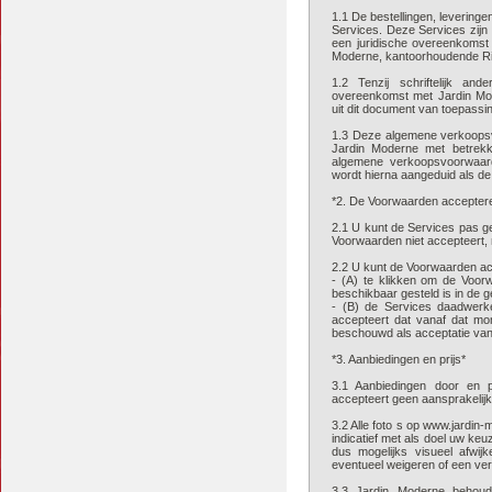
1.1 De bestellingen, levering
Services. Deze Services zij
een juridische overeenkomst
Moderne, kantoorhoudende Rij
1.2 Tenzij schriftelijk a
overeenkomst met Jardin Mod
uit dit document van toepassi
1.3 Deze algemene verkoops
Jardin Moderne met betrekki
algemene verkoopsvoorwaar
wordt hierna aangeduid als d
*2. De Voorwaarden accepter
2.1 U kunt de Services pas g
Voorwaarden niet accepteert,
2.2 U kunt de Voorwaarden ac
- (A) te klikken om de Voor
beschikbaar gesteld is in de g
- (B) de Services daadwerkel
accepteert dat vanaf dat m
beschouwd als acceptatie va
*3. Aanbiedingen en prijs*
3.1 Aanbiedingen door en pr
accepteert geen aansprakelijk
3.2 Alle foto s op www.jardin
indicatief met als doel uw ke
dus mogelijks visueel afwijk
eventueel weigeren of een ve
3.3 Jardin Moderne behoudt