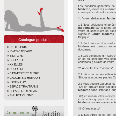
Les condition générales de
Moderne
, toutes les livraiso
conséquence de votre visite 
*1. Votre relation avec
Jardin
1.1 Nous désignons ci-après 
moderne.be
par le terme Se
vente et constituent un acco
signifie le
Jardin Moderne
d
Belgique.
Catalogue produits
1.2 Sauf en cas d accord cr
Moderne est toujours au mo
» PETITS PRIX
document .
» IDéES CADEAUX
» SEXTOYS
1.3 Ces conditions g n rales 
en ce qui concerne vos comm
» POUR ELLE
conditions g n rales de vente. 
» XX ELLES
*2. Accepter les Conditions*
» POUR LUI
» BIEN-ETRE ET AUTRE..
2.1. Vous ne pouvez utiliser 
Si vous n acceptez pas les Co
» GADGETS & HUMOUR
» RAYON GAY
2.2 Vous pouvez accepter les 
» ESPACE TRAVTRANS
-(A) en cliquant pour accepte
Moderne
dans l interface util
» ESPACE STRIPTEASE
» SM / FETICHISME
-(B) en utilisant effectiveme
et acceptez qu partir de ce m
Moderne
comme une acceptat
*3. Offres et prix*
3.1. Les offres et les prix d