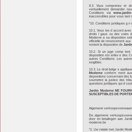
9.3. Vous comprenez et do
ventuellement demander nouv
Conditions via
www.jardin
inaccessibles pour vous tant 
*10. Conditions juridiques g n 
10.1. Vous tes d accord avec 
droits l gaux ou des voies d
Moderne a sa disposition selo
officielle de renoncement aux
restent la disposition de
Jard
10.2. Si un juge comp tent 
disposition est enlev e des Co
autres Conditions. Les autres
exigibles.
10.3. Le droit belge s appliqu
Moderne
conform ment aux 
dispositions concernant des l
soumettre la justice des tri
questions juridiques qui d cou
Jardin Moderne NE FOU
SUSCEPTIBLES DE PORTER
Algemene verkoopsvoorwaar
De algemene verkoopsvoorwaar
door en betalingen aan Jard
moderne.be
*1. Uw relatie met Jardin Mod