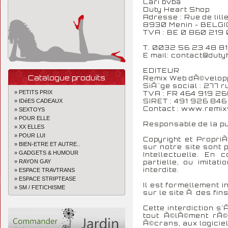
Cari bvba
Duty Heart Shop
Adresse : Rue de lill
8930 Menin - BELG
TVA : BE 0 860 219 
T. 0032 56 23 48 81
E mail: contact@dut
EDITEUR
Catalogue produits
Remix Web dÃ©velop
SiÃ¨ge social : 277 
» PETITS PRIX
TVA : FR 464 919 26
SIRET : 491 926 84
» IDéES CADEAUX
Contact : www.remi
» SEXTOYS
» POUR ELLE
Responsable de la pu
» XX ELLES
» POUR LUI
Copyright et Propri
» BIEN-ETRE ET AUTRE..
sur notre site sont 
» GADGETS & HUMOUR
Intellectuelle. En 
» RAYON GAY
partielle, ou imitat
interdite.
» ESPACE TRAVTRANS
» ESPACE STRIPTEASE
Il est formellement i
» SM / FETICHISME
sur le site Ã des fi
Cette interdiction s'
tout Ã©lÃ©ment rÃ©d
Ã©crans, aux logicie