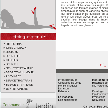
codes et les apparences, qui aiment 
leur féminité et bousculer les règles. 
au service des femmes malines et piqua
aiment avoir le choix et varier les style
jour pour s'amuser du quotidien, qui a
luxe et les belles pièces mais qui ref
sacrifier leur budget dans la linge
collection mutine en rouge et noir 
lingerie du soir très glamour.
Catalogue produits
» PETITS PRIX
» IDéES CADEAUX
» SEXTOYS
» POUR ELLE
» XX ELLES
» POUR LUI
Il n`
» BIEN-ETRE ET AUTRE..
» GADGETS & HUMOUR
» RAYON GAY
Infos pratiques
Mon compte
» ESPACE TRAVTRANS
Conditions de vente
Historique 
» ESPACE STRIPTEASE
Mentions légales
info Personne
Livraison
» SM / FETICHISME
Catalogue
Paiement
top des vent
Le magasin
Promotions
Lien publicitaires
Nouveauté
Cari bvba - Rue de L